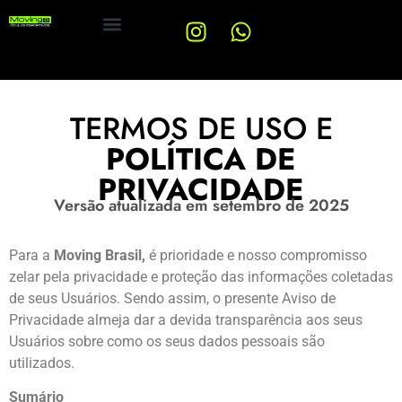
TERMOS DE USO E
POLÍTICA DE
PRIVACIDADE
Versão atualizada em setembro de 2025
Para a
Moving Brasil,
é prioridade e nosso compromisso
zelar pela privacidade e proteção das informações coletadas
de seus Usuários. Sendo assim, o presente Aviso de
Privacidade almeja dar a devida transparência aos seus
Usuários sobre como os seus dados pessoais são
utilizados.
Sumário