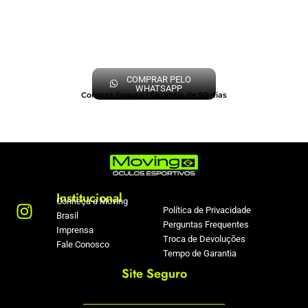
COMPRAR PELO
WHATSAPP
Compra Segura | Garantia de 90 dias
Institucional
Conheça a Moving
Política de Privacidade
Brasil
Perguntas Frequentes
Imprensa
Troca de Devoluções
Fale Conosco
Tempo de Garantia
Site Seguro