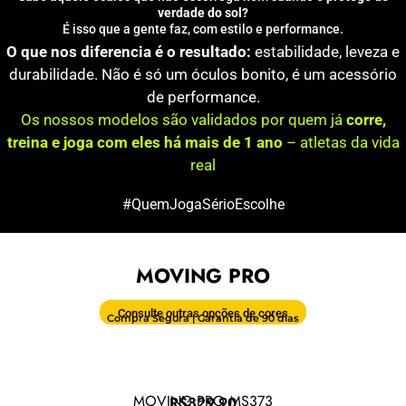
verdade do sol?
É isso que a gente faz, com estilo e performance.
O que nos diferencia é o resultado:
estabilidade, leveza e
durabilidade. Não é só um óculos bonito, é um acessório
de performance.
Os nossos modelos são validados por quem já
corre,
treina e joga com eles há mais de 1 ano
– atletas da vida
real
#QuemJogaSérioEscolhe
MOVING PRO
Consulte outras opções de cores
Compra Segura | Garantia de 90 dias
MOVING PRO MS373
R$329,90