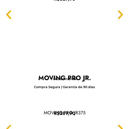
MOVING PRO JR.
Óculos infantil
Compra Segura | Garantia de 90 dias
MOVING PRO JR375
R$289,90