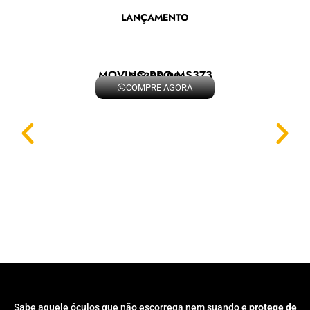
LANÇAMENTO
MOVING PRO MS373
R$329,90
COMPRE AGORA
Sabe aquele óculos que não escorrega nem suando e
protege de