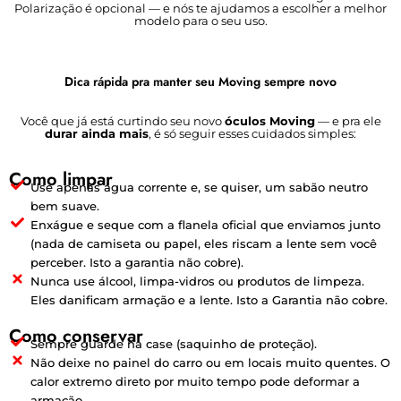
Polarização é opcional — e nós te ajudamos a escolher a melhor
modelo para o seu uso.
Dica rápida pra manter seu Moving sempre novo
Você que já está curtindo seu novo
óculos Moving
— e pra ele
durar ainda mais
, é só seguir esses cuidados simples:
Como limpar
Use apenas água corrente e, se quiser, um sabão neutro
bem suave.
Enxágue e seque com a flanela oficial que enviamos junto
(nada de camiseta ou papel, eles riscam a lente sem você
perceber. Isto a garantia não cobre).
Nunca use álcool, limpa-vidros ou produtos de limpeza.
Eles danificam armação e a lente. Isto a Garantia não cobre.
Como conservar
Sempre guarde na case (saquinho de proteção).
Não deixe no painel do carro ou em locais muito quentes. O
calor extremo direto por muito tempo pode deformar a
armação.